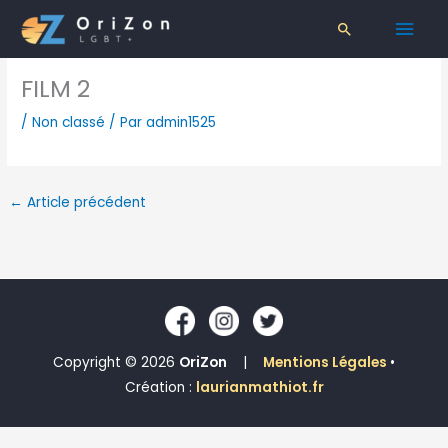
Aller
Men
Rechercher
au
contenu
prin
FILM 2
/
Non classé
/ Par
admin1525
←
Article précédent
Copyright © 2026
OriZon
|
Mentions Légales
•
Création :
laurianmathiot.fr